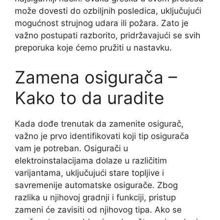
može dovesti do ozbiljnih posledica, uključujući
mogućnost strujnog udara ili požara. Zato je
važno postupati razborito, pridržavajući se svih
preporuka koje ćemo pružiti u nastavku.
Zamena osigurača –
Kako to da uradite
Kada dođe trenutak da zamenite osigurač,
važno je prvo identifikovati koji tip osigurača
vam je potreban. Osigurači u
elektroinstalacijama dolaze u različitim
varijantama, uključujući stare topljive i
savremenije automatske osigurače. Zbog
razlika u njihovoj gradnji i funkciji, pristup
zameni će zavisiti od njihovog tipa. Ako se