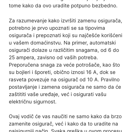
tome kako da ovo uradite potpuno bezbedno.
Za razumevanje kako izvršiti zamenu osigurača,
potrebno je prvo upoznati se sa tipovima
osigurača i prepoznati koji su najčešće korišćeni
u vašem domaćinstvu. Na primer, automatski
osigurači dolaze u različitim snagama, od 6 do
25 ampera, zavisno od vaših potreba.
Preporučena snaga za veće potrošače, kao što
su bojleri i šporeti, obično iznosi 16 A, dok se
rasveta povezuje na osigurač od 10 A. Pravilno
postavljanje i zamena osigurača ne samo da će
zaštititi vaše uređaje, već i osigurati vašu
električnu sigurnost.
Ovaj vodič će vas naučiti ne samo kako da brzo
zamenite osigurač, već i kako da to uradite na
najsigurniji način. Svaka greška u ovom procesu