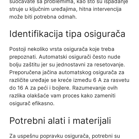
suočavate sa problemima, kao što su ispadanje
struje u ključnim uređajima, hitna intervencija
može biti potrebna odmah.
Identifikacija tipa osigurača
Postoji nekoliko vrsta osigurača koje treba
prepoznati. Automatski osigurači često nude
bolju zaštitu jer su jednostavni za resetovanje.
Preporučena jačina automatskog osigurača za
različite uređaje se kreće između 6 A za rasvetu
do 16 A za peći i bojlere. Razumevanje ovih
razlika olakšaće vam proces kako zameniti
osigurač efikasno.
Potrebni alati i materijali
Za uspešnu popravku osigurača, potrebni su