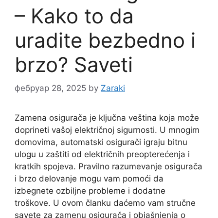
– Kako to da
uradite bezbedno i
brzo? Saveti
фебруар 28, 2025
by
Zaraki
Zamena osigurača je ključna veština koja može
doprineti vašoj električnoj sigurnosti. U mnogim
domovima, automatski osigurači igraju bitnu
ulogu u zaštiti od električnih preopterećenja i
kratkih spojeva. Pravilno razumevanje osigurača
i brzo delovanje mogu vam pomoći da
izbegnete ozbiljne probleme i dodatne
troškove. U ovom članku daćemo vam stručne
savete za zamenu osigurača i objašnjenja o