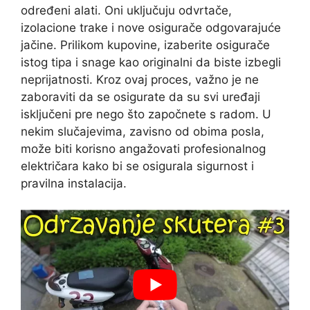
određeni alati. Oni uključuju odvrtače,
izolacione trake i nove osigurače odgovarajuće
jačine. Prilikom kupovine, izaberite osigurače
istog tipa i snage kao originalni da biste izbegli
neprijatnosti. Kroz ovaj proces, važno je ne
zaboraviti da se osigurate da su svi uređaji
isključeni pre nego što započnete s radom. U
nekim slučajevima, zavisno od obima posla,
može biti korisno angažovati profesionalnog
električara kako bi se osigurala sigurnost i
pravilna instalacija.