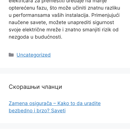
električara za premestiti uređaje na manje
opterećenu fazu, što može učiniti znatnu razliku
u performansama vaših instalacija. Primenjujući
naučene savete, možete unaprediti sigurnost
svoje električne mreže i znatno smanjiti rizik od
nezgoda u budućnosti.
Categories
Uncategorized
Скорашњи чланци
Zamena osigurača – Kako to da uradite
bezbedno i brzo? Saveti