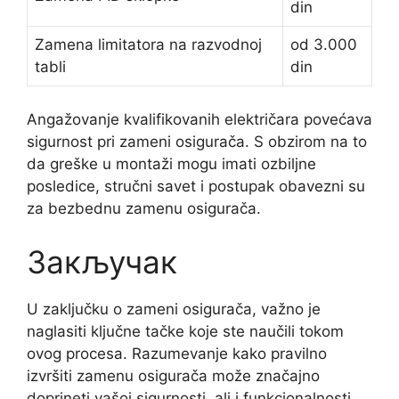
din
Zamena limitatora na razvodnoj
od 3.000
tabli
din
Angažovanje kvalifikovanih električara povećava
sigurnost pri zameni osigurača. S obzirom na to
da greške u montaži mogu imati ozbiljne
posledice, stručni savet i postupak obavezni su
za bezbednu zamenu osigurača.
Закључак
U zaključku o zameni osigurača, važno je
naglasiti ključne tačke koje ste naučili tokom
ovog procesa. Razumevanje kako pravilno
izvršiti zamenu osigurača može značajno
doprineti vašoj sigurnosti, ali i funkcionalnosti