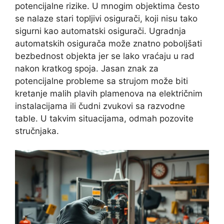
potencijalne rizike. U mnogim objektima često
se nalaze stari topljivi osigurači, koji nisu tako
sigurni kao automatski osigurači. Ugradnja
automatskih osigurača može znatno poboljšati
bezbednost objekta jer se lako vraćaju u rad
nakon kratkog spoja. Jasan znak za
potencijalne probleme sa strujom može biti
kretanje malih plavih plamenova na električnim
instalacijama ili čudni zvukovi sa razvodne
table. U takvim situacijama, odmah pozovite
stručnjaka.