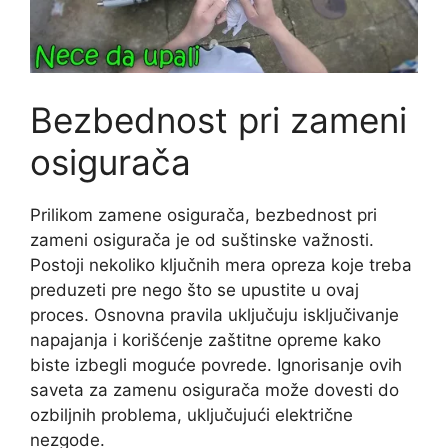
Bezbednost pri zameni
osigurača
Prilikom zamene osigurača, bezbednost pri
zameni osigurača je od suštinske važnosti.
Postoji nekoliko ključnih mera opreza koje treba
preduzeti pre nego što se upustite u ovaj
proces. Osnovna pravila uključuju isključivanje
napajanja i korišćenje zaštitne opreme kako
biste izbegli moguće povrede. Ignorisanje ovih
saveta za zamenu osigurača može dovesti do
ozbiljnih problema, uključujući električne
nezgode.