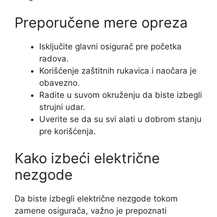
Preporučene mere opreza
Isključite glavni osigurač pre početka
radova.
Korišćenje zaštitnih rukavica i naočara je
obavezno.
Radite u suvom okruženju da biste izbegli
strujni udar.
Uverite se da su svi alati u dobrom stanju
pre korišćenja.
Kako izbeći električne
nezgode
Da biste izbegli električne nezgode tokom
zamene osigurača, važno je prepoznati